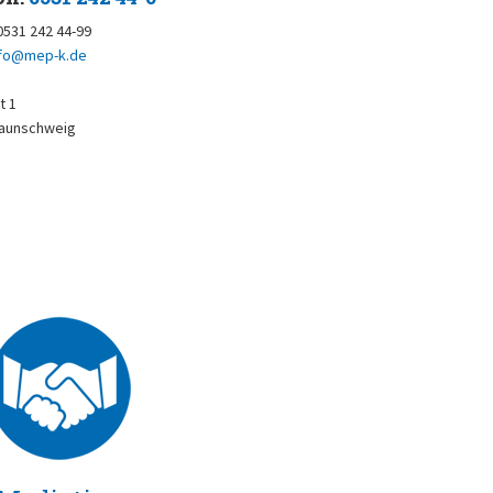
 0531 242 44-99
nfo@mep-k.de
t 1
raunschweig