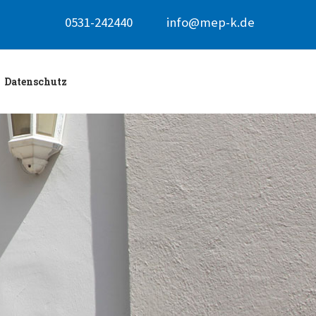
0531-242440
info@mep-k.de
Datenschutz