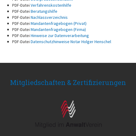
Kaufrecht
PDF-Datei
Verfahrenskostenhilfe
Kindschaftssachen
PDF-Datei
Beratungshilfe
Miet- & Pachtrecht
PDF-Datei
Nachlassverzeichnis
Öffentliches Dienstrecht
PDF-Datei
Mandantenfragebogen (Privat)
Opferschutzrecht
PDF-Datei
Mandantenfragebogen (Firma)
Ordnungswidrigkeitenrecht
PDF-Datei
Hinweise zur Datenverarbeitung
Rentenrecht
PDF-Datei
Datenschutzhinweise Notar Holger Henschel
Sozial- & Sozialversicherungsrecht
Sportrecht
Steuerstrafrecht
Strafrecht
Unternehmensnachfolge & Veräußerung
Verkehrs- & Verkehrsunfallrecht
Mitgliedschaften & Zertifizierungen
Versicherungsrecht
Wirtschaftsrecht
Wirtschaftsstrafrecht
Wohnungseigentumsrecht
Zivilrecht