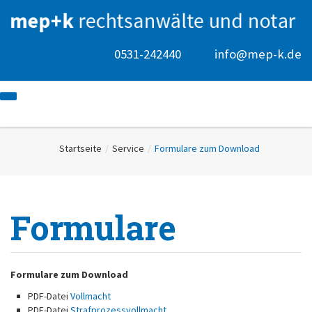
0531-242440
info@mep-k.de
Startseite
/
Service
/
Formulare zum Download
Startseite
Kanzlei
Anwälte
Michael Ebeling
Notar
Formulare
Klaus Peineke
Notar Holger Henschel
Rechtsgebiete
Cordula Ebeling
Arbeitsrecht
Mediation
Holger Henschel
Ehe- & Unterhaltsrecht
Mediatoren
Service
Erbrecht
Bedeutung Mediation
Kontakt
Formulare zum Download
Formulare zum Download
Familienrecht
Mediationsbereiche
Datenschutz
Datenschutz
Handels- & Gesellschaftsrecht
Aktuelles
PDF-Datei
Vollmacht
Immobilienrecht
Jobs
PDF-Datei
Strafprozessvollmacht