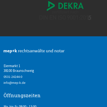
Eiermarkt 1
38100 Braunschweig
0531-24244-0
info@mep-k.de
Öffnungszeiten
Mo. bis Fr. 08:00 - 13:00